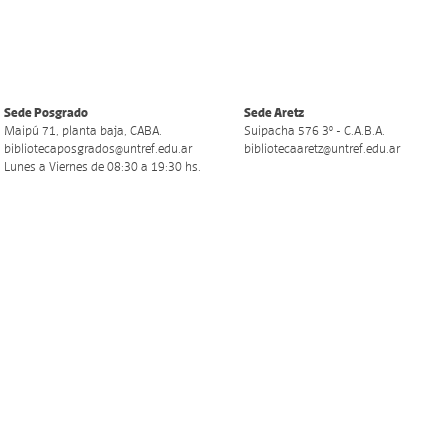
Sede Posgrado
Sede Aretz
Maipú 71, planta baja, CABA.
Suipacha 576 3º - C.A.B.A.
bibliotecaposgrados@untref.
edu.ar
bibliotecaaretz@untref.edu.ar
Lunes a Viernes de 08:30 a 19:30 hs.