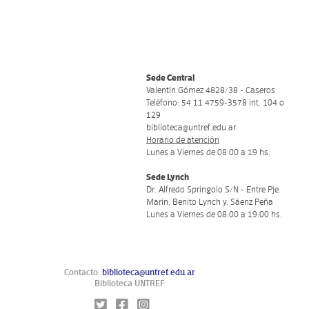
Sede Central
Valentín Gómez 4828/38 - Caseros
Teléfono: 54 11 4759-3578 int. 104 o
129
biblioteca@untref.edu.ar
Horario de atención
Lunes a Viernes de 08:00 a 19 hs.
Sede Lynch
Dr. Alfredo Springolo S/N - Entre Pje.
Marín, Benito Lynch y, Sáenz Peña
Lunes a Viernes de 08:00 a 19:00 hs.
Contacto:
biblioteca@untref.edu.ar
Biblioteca UNTREF